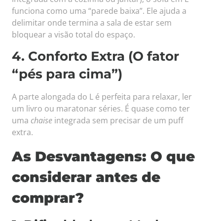
funciona como uma “parede baixa”. Ele ajuda a
delimitar onde termina a sala de estar sem
bloquear a visão total do espaço.
4. Conforto Extra (O fator
“pés para cima”)
A parte alongada do L é perfeita para relaxar, ler
um livro ou maratonar séries. É quase como ter
uma
chaise
integrada sem precisar de um puff
extra.
As Desvantagens: O que
considerar antes de
comprar?