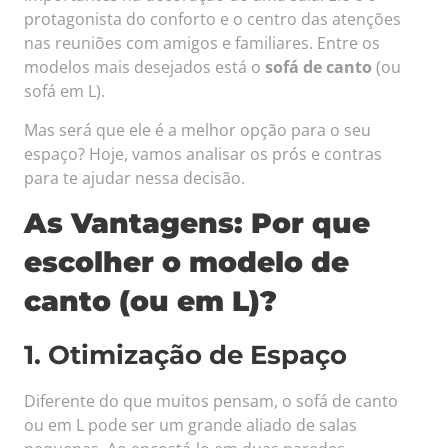
protagonista do conforto e o centro das atenções
nas reuniões com amigos e familiares. Entre os
modelos mais desejados está o
sofá de canto
(ou
sofá em L).
Mas será que ele é a melhor opção para o seu
espaço? Hoje, vamos analisar os prós e contras
para te ajudar nessa decisão.
As Vantagens: Por que
escolher o modelo de
canto (ou em L)?
1. Otimização de Espaço
Diferente do que muitos pensam, o sofá de canto
ou em L pode ser um grande aliado de salas